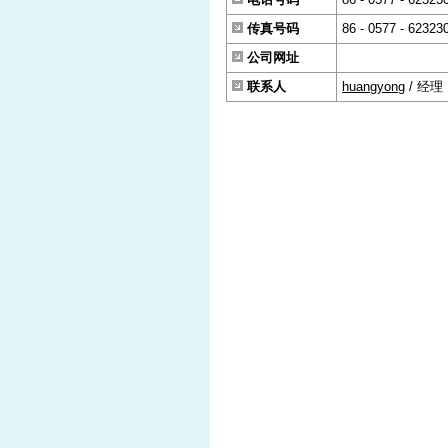
传真号码
86 - 0577 - 62323
公司网址
联系人
huangyong
/ 经理